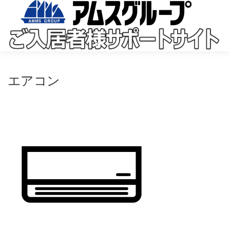
コ
ン
テ
ン
ツ
へ
ス
キ
エアコン
ッ
プ