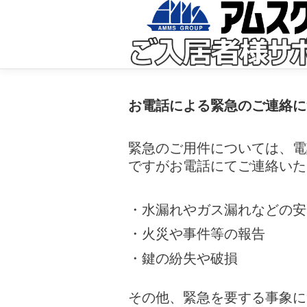
コ
ン
テ
ン
ツ
へ
ス
キ
ッ
お電話による緊急のご連絡に
プ
緊急のご用件については、電
ですがお電話にてご連絡いた
・水漏れやガス漏れなどの安
・火災や事件等の報告
・鍵の紛失や破損
その他、緊急を要する事象に