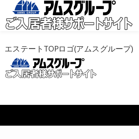
コ
ン
テ
ン
ツ
へ
ス
キ
エステートTOPロゴ(アムスグループ)
ッ
プ