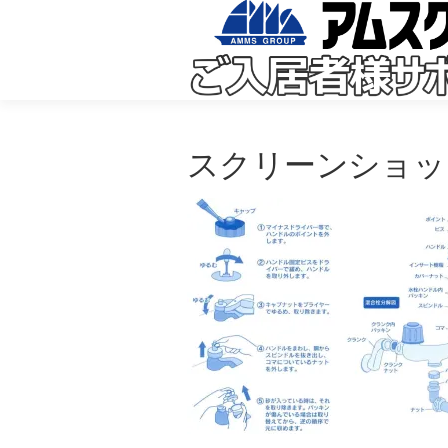
コ
ン
テ
ン
ツ
へ
ス
キ
ッ
スクリーンショット 20
プ