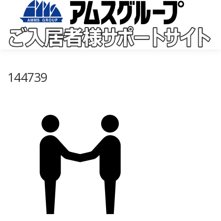
コ
ン
テ
ン
ツ
へ
ス
キ
144739
ッ
プ