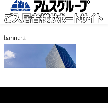
コ
ン
テ
ン
ツ
へ
ス
キ
banner2
ッ
プ