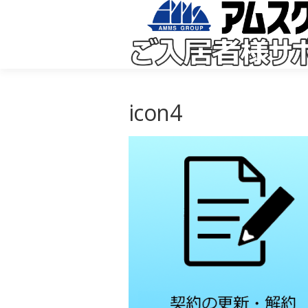
コ
ン
テ
ン
ツ
へ
ス
キ
ッ
icon4
プ